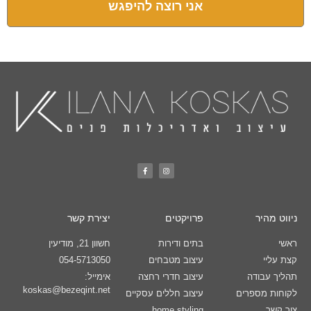
אני רוצה להיפגש
ניווט מהיר
פרויקטים
יצירת קשר
ראשי
בתים ודירות
חשוון 21, מודיעין
קצת עליי
עיצוב מטבחים
054-5713050
תהליך עבודה
עיצוב חדרי רחצה
אימייל:
koskas@bezeqint.net
לקוחות מספרים
עיצוב חללים עסקיים
צור קשר
home styling