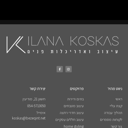
ניווט מהיר
פרויקטים
יצירת קשר
ראשי
בתים ודירות
חשוון 21, מודיעין
קצת עליי
עיצוב מטבחים
054-5713050
תהליך עבודה
עיצוב חדרי רחצה
אימייל:
koskas@bezeqint.net
לקוחות מספרים
עיצוב חללים עסקיים
צור קשר
home styling